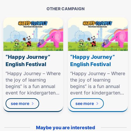
OTHER CAMPAIGN
“Happy Journey”
“Happy Journey”
English Festival
English Festival
“Happy Journey – Where
“Happy Journey – Where
the joy of learning
the joy of learning
begins” is a fun annual
begins” is a fun annual
event for kindergarten
event for kindergarten
and primary school
and primary school
see more
see more
students.
students.
Maybe you are interested