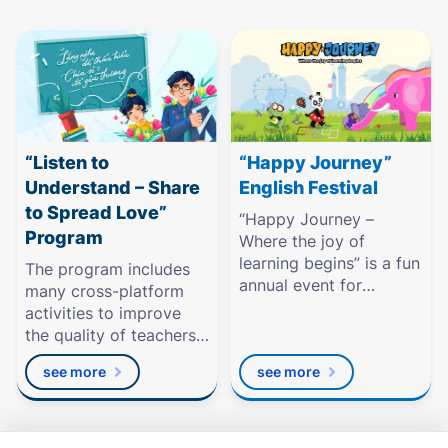
“Listen to
“Happy Journey”
Understand – Share
English Festival
to Spread Love”
“Happy Journey –
Program
Where the joy of
learning begins” is a fun
The program includes
annual event for
many cross-platform
kindergarten and
activities to improve
primary school
the quality of teachers’
students.
spiritual lives, thereby
see more
see more
contributing to creating
a happy, friendly, and
humane school
environment.