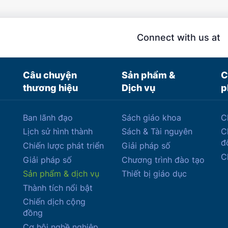
Connect with us at
Câu chuyện
Sản phẩm &
C
thương hiệu
Dịch vụ
p
Ban lãnh đạo
Sách giáo khoa
C
Lịch sử hình thành
Sách & Tài nguyên
C
đ
Chiến lược phát triển
Giải pháp số
C
Giải pháp số
Chương trình đào tạo
Sản phẩm & dịch vụ
Thiết bị giáo dục
Thành tích nổi bật
Chiến dịch cộng
đồng
Cơ hội nghề nghiệp