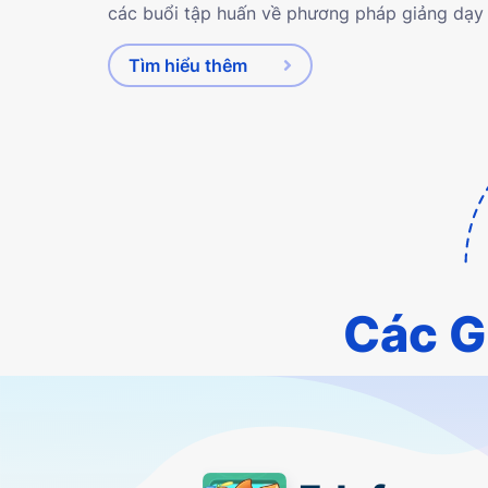
các buổi tập huấn về phương pháp giảng dạy 
Tìm hiểu thêm
Các G
i-Test
Eduhome