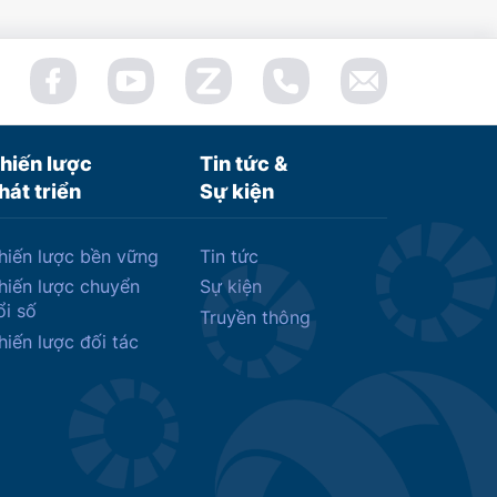
hiến lược
Tin tức &
hát triển
Sự kiện
hiến lược bền vững
Tin tức
hiến lược chuyển
Sự kiện
ổi số
Truyền thông
hiến lược đối tác