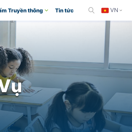
VN
ẩm Truyền thông
Tin tức
 Vụ