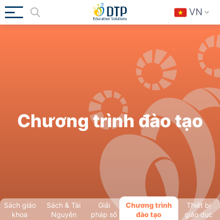
VN
Chương trình đào tạo
Sách giáo
Sách & Tài
Giải
Chương trình
Thiết bị
khoa
Nguyên
pháp số
đào tạo
giáo dục