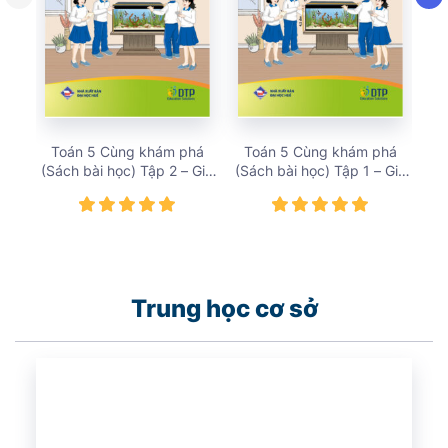
Toán 5 Cùng khám phá
Toán 5 Cùng khám phá
T
(Sách bài học) Tập 2 – Giá
(Sách bài học) Tập 1 – Giá
(Sá
bán 18,257 vnđ
bán 18,257 vnđ
Trung học cơ sở