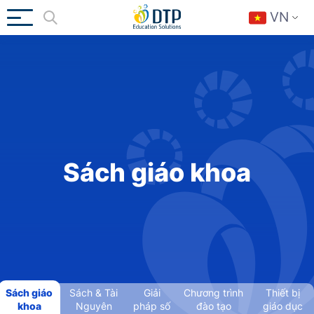
VN
Sách giáo khoa
Sách giáo
Sách & Tài
Giải
Chương trình
Thiết bị
khoa
Nguyên
pháp số
đào tạo
giáo dục