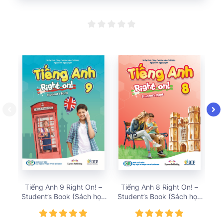
Tiếng Anh 9 Right On! –
Tiếng Anh 8 Right On! –
T
Student’s Book (Sách học
Student’s Book (Sách học
St
sinh) – giá bán 72,848 vnđ
sinh) – giá bán 68,309 vnđ
sin