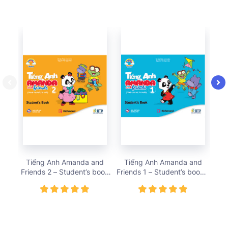
Tiếng Anh Amanda and
Tiếng Anh Amanda and
Ti
Friends 2 – Student’s book
Friends 1 – Student’s book –
– S
– Giá bán 78,000 vnđ
Giá bán 78,000 vnđ