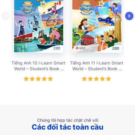
Tiếng Anh 10 i-Learn Smart
Tiếng Anh 11 i-Learn Smart
World – Student’s Book –
World – Student’s Book –
St
Giá bán 71,684 vnđ
Giá bán 62,484 VNĐ
Chúng tôi hợp tác chặt chẽ với
Các đối tác toàn cầu