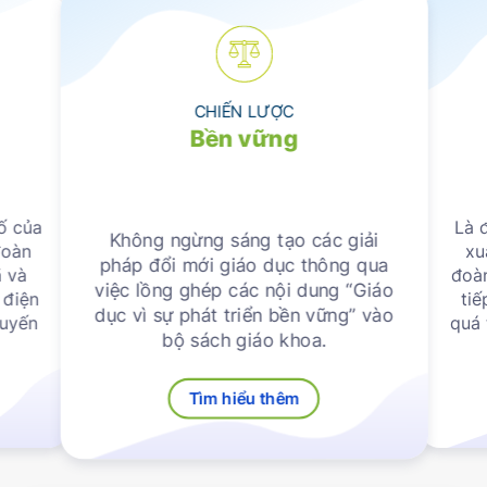
CHIẾN LƯỢC
Bền vững
ố của
Là 
Không ngừng sáng tạo các giải
đoàn
xu
pháp đổi mới giáo dục thông qua
ã và
đoàn
việc lồng ghép các nội dung “Giáo
 điện
tiế
dục vì sự phát triển bền vững” vào
tuyến
quá 
bộ sách giáo khoa.
Tìm hiểu thêm