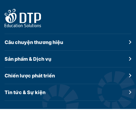
Câu chuyện
thương hiệu
Sản phẩm &
Dịch vụ
Chiến lược
phát triển
Tin tức &
Sự kiện
Education Solutions Viet Nam.,Ltd
Tòa nhà CityLand Tower - 168 Phan Văn Trị, phường An Nhơn,
Tp. HCM