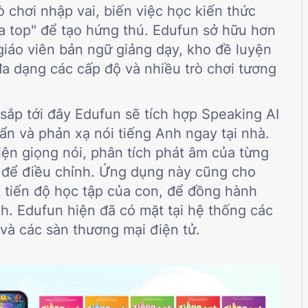
 chơi nhập vai, biến việc học kiến thức
đua top" để tạo hứng thú. Edufun sở hữu hơn
iáo viên bản ngữ giảng dạy, kho đề luyện
 đa dạng các cấp độ và nhiều trò chơi tương
 sắp tới đây Edufun sẽ tích hợp Speaking AI
ẩn và phản xạ nói tiếng Anh ngay tại nhà.
ện giọng nói, phân tích phát âm của từng
hì để điều chỉnh. Ứng dụng này cũng cho
t tiến độ học tập của con, để đồng hành
nh. Edufun hiện đã có mặt tại hệ thống các
 và các sàn
thương mại điện tử.