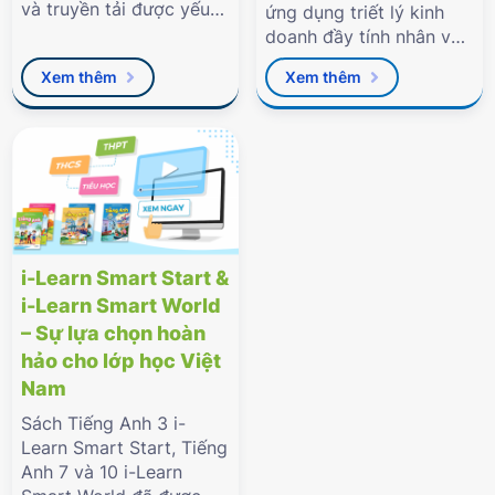
và truyền tải được yếu
ứng dụng triết lý kinh
tố văn hóa bản địa cho
doanh đầy tính nhân văn
học sinh."
của Tập đoàn với báo
Xem thêm
Xem thêm
Tuổi Trẻ vừa qua.
i-Learn Smart Start &
i-Learn Smart World
– Sự lựa chọn hoàn
hảo cho lớp học Việt
Nam
Sách Tiếng Anh 3 i-
Learn Smart Start, Tiếng
Anh 7 và 10 i-Learn