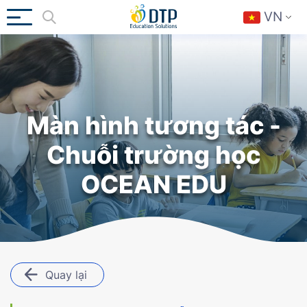
VN
Màn hình tương tác -
Chuỗi trường học
OCEAN EDU
Quay lại