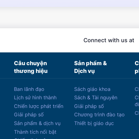
Connect with us at
Câu chuyện
Sản phẩm &
C
thương hiệu
Dịch vụ
p
Ban lãnh đạo
Sách giáo khoa
C
Lịch sử hình thành
Sách & Tài nguyên
C
đ
Chiến lược phát triển
Giải pháp số
C
Giải pháp số
Chương trình đào tạo
Sản phẩm & dịch vụ
Thiết bị giáo dục
Thành tích nổi bật