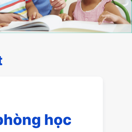
t
phòng học