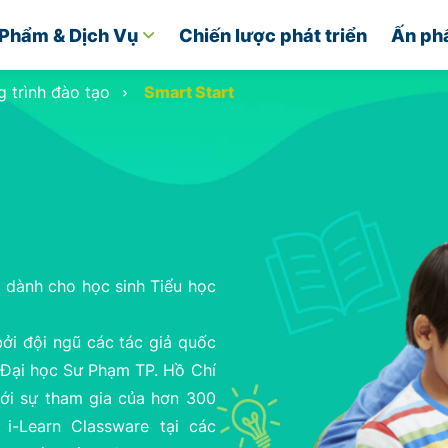
Phẩm & Dịch Vụ
Chiến lược phát triển
Ấn ph
 trình đào tạo
Smart Start
h dành cho học sinh Tiểu học
ởi đội ngũ các tác giả quốc
g Đại học Sư Phạm TP. Hồ Chí
với sự tham gia của hơn 300
i-Learn Classware tại các