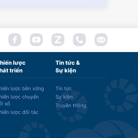
hiến lược
Tin tức &
hát triển
Sự kiện
hiến lược bền vững
Tin tức
hiến lược chuyển
Sự kiện
ổi số
Truyền thông
hiến lược đối tác