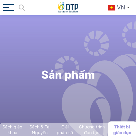
VN
Sản phẩm
Sách giáo
Sách & Tài
Giải
Chương trình
Thiết bị
khoa
Nguyên
pháp số
đào tạo
giáo dục