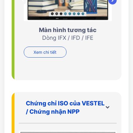
Màn hình tương tác
M
Dòng IFX / IFD / IFE
Dòng 
XN / 
Xem chi tiết
Xem 
Chứng chỉ ISO của VESTEL
/ Chứng nhận NPP