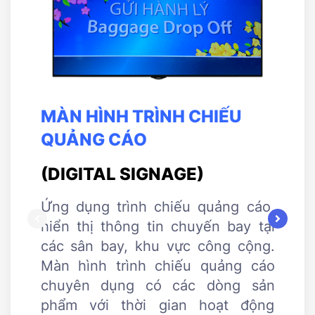
MÀN HÌNH TRÌNH CHIẾU
MÀN
QUẢNG CÁO
TÁ
(DIGITAL SIGNAGE)
(IN
DIS
Ứng dụng trình chiếu quảng cáo,
hiển thị thông tin chuyến bay tại
Phục
các sân bay, khu vực công cộng.
học,
Màn hình trình chiếu quảng cáo
khiể
chuyên dụng có các dòng sản
hìn
phẩm với thời gian hoạt động
Tabl