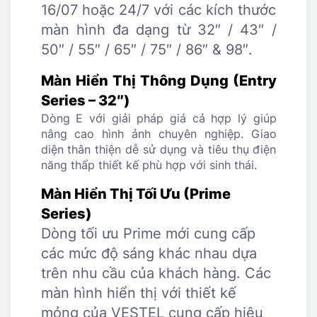
16/07 hoặc 24/7 với các kích thước
các 
màn hình đa dạng từ 32″ / 43″ /
ngữ
50″ / 55″ / 65″ / 75″ / 86″ & 98″.
thảo
Màn Hiển Thị Thông Dụng (Entry
Các 
Series – 32″)
hình
Dòng E với giải pháp giá cả hợp lý giúp
nâng cao hình ảnh chuyên nghiệp. Giao
T
diện thân thiện dễ sử dụng và tiêu thụ điện
T
năng thấp thiết kế phù hợp với sinh thái.
M
Màn Hiển Thị Tối Ưu (Prime
T
Series)
A
Dòng tối ưu Prime mới cung cấp
T
các mức độ sáng khác nhau dựa
E
trên nhu cầu của khách hàng. Các
màn hình hiển thị với thiết kế
mỏng của VESTEL cung cấp hiệu