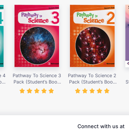
e 4
Pathway To Science 3
Pathway To Science 2
ok
Pack (Student’s Book
Pack (Student’s Book
S
) –
with Activity Cards) –
with Activity Cards) –
nđ
Giá bán 419,000 vnđ
Giá bán 419,000 vnđ
Connect with us at