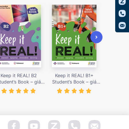
Keep it REAL! B2
Keep it REAL! B1+
Keep it
tudent’s Book – giá
Student’s Book – giá
Student’s
bán 239,000 vnđ
bán 239,000 vnđ
bán 239