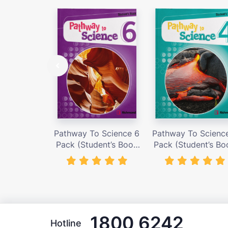
Pathway To Science 6
Pathway To Scienc
Pack (Student’s Book
Pack (Student’s Bo
with Activity Cards) –
with Activity Cards
Giá bán 419,000 vnđ
Giá bán 419,000 v
1800 6242
Hotline