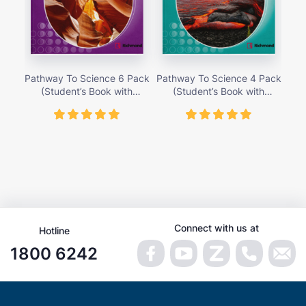
Pathway To Science 6 Pack
Pathway To Science 4 Pack
Pat
(Student’s Book with
(Student’s Book with
Activity Cards) – Giá bán
Activity Cards) – Giá bán
Ac
419,000 vnđ
419,000 vnđ
Connect with us at
Hotline
1800 6242