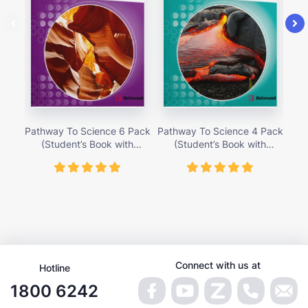
Pathway To Science 6 Pack
Pathway To Science 4 Pack
Pat
(Student’s Book with
(Student’s Book with
Activity Cards) – Giá bán
Activity Cards) – Giá bán
Ac
419,000 vnđ
419,000 vnđ
Connect with us at
Hotline
1800 6242