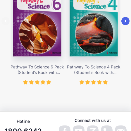
Pathway To Science 6 Pack
Pathway To Science 4 Pack
Pat
(Student’s Book with
(Student’s Book with
Activity Cards) – Giá bán
Activity Cards) – Giá bán
Ac
419,000 vnđ
419,000 vnđ
Connect with us at
Hotline