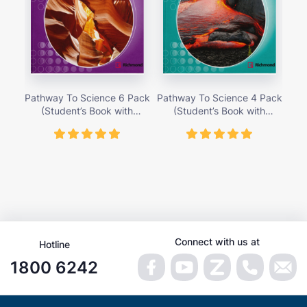
Pathway To Science 6 Pack
Pathway To Science 4 Pack
Pat
(Student’s Book with
(Student’s Book with
Activity Cards) – Giá bán
Activity Cards) – Giá bán
Ac
419,000 vnđ
419,000 vnđ
Connect with us at
Hotline
1800 6242