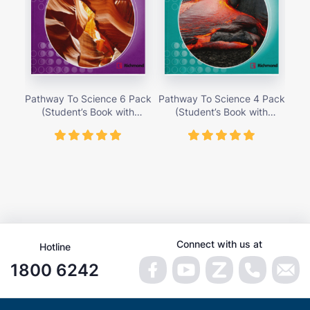
Pathway To Science 6 Pack
Pathway To Science 4 Pack
Pat
(Student’s Book with
(Student’s Book with
Activity Cards) – Giá bán
Activity Cards) – Giá bán
Ac
419,000 vnđ
419,000 vnđ
Connect with us at
Hotline
1800 6242