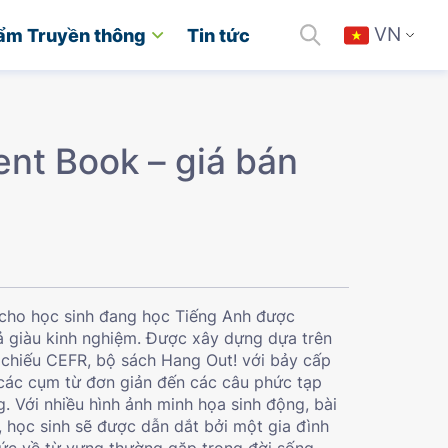
VN
ẩm Truyền thông
Tin tức
ent Book – giá bán
g cho học sinh đang học Tiếng Anh được
iả giàu kinh nghiệm. Được xây dựng dựa trên
 chiếu CEFR, bộ sách Hang Out! với bảy cấp
ừ các cụm từ đơn giản đến các câu phức tạp
g. Với nhiều hình ảnh minh họa sinh động, bài
, học sinh sẽ được dẫn dắt bởi một gia đình
hức về từ vựng thường gặp trong đời sống