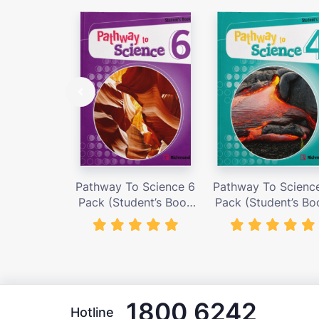
Pathway To Science 6
Pathway To Scienc
Pack (Student’s Book
Pack (Student’s Bo
with Activity Cards) –
with Activity Cards
Giá bán 419,000 vnđ
Giá bán 419,000 v
1800 6242
Hotline