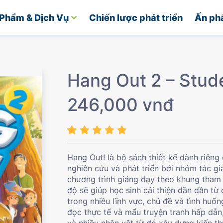
Phẩm & Dịch Vụ
Chiến lược phát triển
Ấn ph
Hang Out 2 – Stud
246,000 vnđ
Hang Out! là bộ sách thiết kế dành riên
nghiên cứu và phát triển bởi nhóm tác g
chương trình giảng dạy theo khung tham
độ sẽ giúp học sinh cải thiện dần dần t
trong nhiều lĩnh vực, chủ đề và tình huốn
đọc thực tế và mẩu truyện tranh hấp dẫn
và nhiều nhân vật từ đó xây dựng kiến t