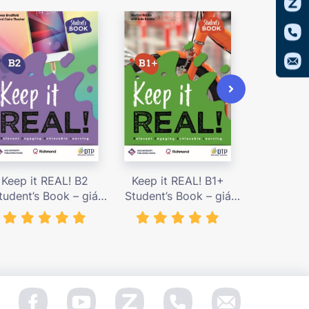
Keep it REAL! B2
Keep it REAL! B1+
Keep it
tudent’s Book – giá
Student’s Book – giá
Student’s
bán 239,000 vnđ
bán 239,000 vnđ
bán 239