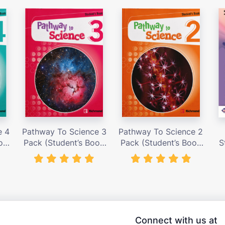
e 4
Pathway To Science 3
Pathway To Science 2
ok
Pack (Student’s Book
Pack (Student’s Book
S
) –
with Activity Cards) –
with Activity Cards) –
nđ
Giá bán 419,000 vnđ
Giá bán 419,000 vnđ
Connect with us at