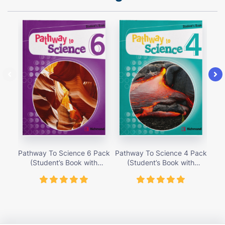
Pathway To Science 6 Pack
Pathway To Science 4 Pack
Pat
(Student’s Book with
(Student’s Book with
Activity Cards) – Giá bán
Activity Cards) – Giá bán
Ac
419,000 vnđ
419,000 vnđ