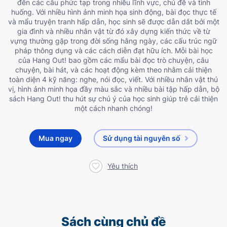
đến các câu phức tạp trong nhiều lĩnh vực, chủ đề và tình
huống. Với nhiều hình ảnh minh họa sinh động, bài đọc thực tế
và mẩu truyện tranh hấp dẫn, học sinh sẽ được dẫn dắt bởi một
gia đình và nhiều nhân vật từ đó xây dựng kiến thức về từ
vựng thường gặp trong đời sống hằng ngày, các cấu trúc ngữ
pháp thông dụng và các cách diễn đạt hữu ích. Mỗi bài học
của Hang Out! bao gồm các mẩu bài đọc trò chuyện, câu
chuyện, bài hát, và các hoạt động kèm theo nhằm cải thiện
toàn diện 4 kỹ năng: nghe, nói đọc, viết. Với nhiều nhân vật thú
vị, hình ảnh minh họa đầy màu sắc và nhiều bài tập hấp dẫn, bộ
sách Hang Out! thu hút sự chú ý của học sinh giúp trẻ cải thiện
một cách nhanh chóng!
Mua ngay
Sử dụng tài nguyên số
Yêu thích
Sách cùng chủ đề