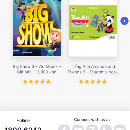
Big Show 3 – Workbook –
Tiếng Anh Amanda and
T
Giá bán 112,000 vnđ
Friends 3 – Student’s book
Fri
– Giá bán 78,000 vnđ
Connect with us at
Hotline