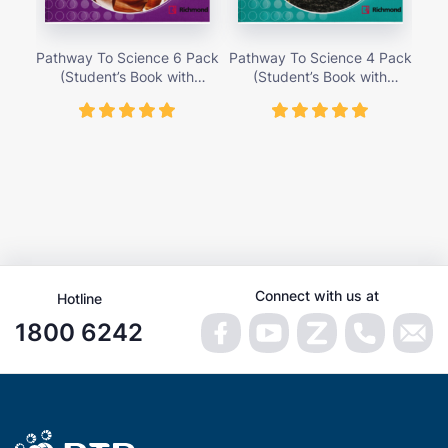
Pathway To Science 6 Pack
Pathway To Science 4 Pack
Pat
(Student’s Book with
(Student’s Book with
Activity Cards) – Giá bán
Activity Cards) – Giá bán
Ac
419,000 vnđ
419,000 vnđ
Connect with us at
Hotline
1800 6242