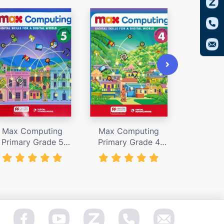
Max Computing
Max Computing
Max Co
Primary Grade 5
Primary Grade 4
Primary
tudent’s Book – giá
Student’s Book – giá
Workbook
bán 367,000 vnđ
bán 367,000 vnđ
244,0