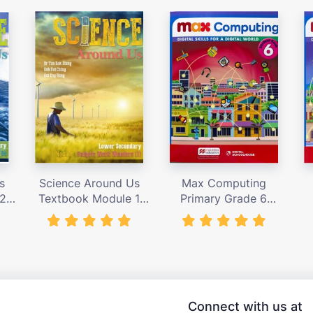
s
Science Around Us
Max Computing
 2
Textbook Module 1
Primary Grade 6
,000
(N.T.) – giá bán 155,000
Student’s Book – giá
S
vnđ
bán 367,000 vnđ
Connect with us at