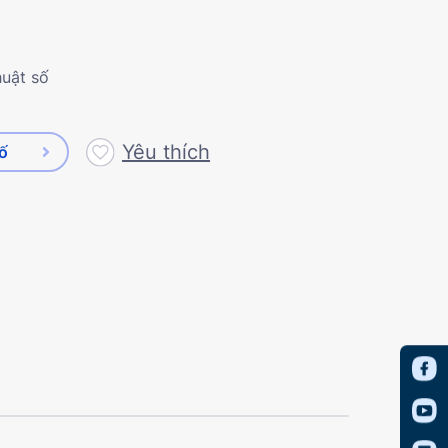
huật số
Yêu thích
số