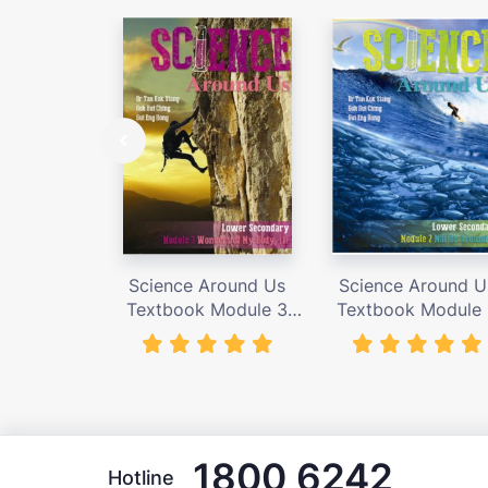
Science Around Us
Science Around U
Textbook Module 3
Textbook Module
(N.T.) – giá bán 155,000
(N.T.) – giá bán 155
vnđ
vnđ
1800 6242
Hotline