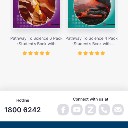
Pathway To Science 6 Pack
Pathway To Science 4 Pack
Pat
(Student’s Book with
(Student’s Book with
Activity Cards) – Giá bán
Activity Cards) – Giá bán
Ac
419,000 vnđ
419,000 vnđ
Connect with us at
Hotline
1800 6242