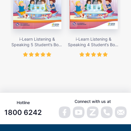
i-Learn Listening &
i-Learn Listening &
Speaking 5 Student’s Book
Speaking 4 Student’s Book
Spe
– giá bán 89,000 vnđ
– giá bán 89,000 vnđ
Connect with us at
Hotline
1800 6242