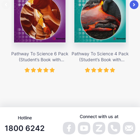
Pathway To Science 6 Pack
Pathway To Science 4 Pack
Pat
(Student’s Book with
(Student’s Book with
Activity Cards) – Giá bán
Activity Cards) – Giá bán
Ac
419,000 vnđ
419,000 vnđ
Connect with us at
Hotline
1800 6242