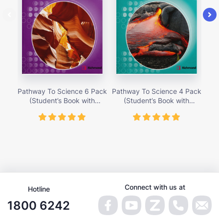
Pathway To Science 6 Pack
Pathway To Science 4 Pack
Pat
(Student’s Book with
(Student’s Book with
Activity Cards) – Giá bán
Activity Cards) – Giá bán
Ac
419,000 vnđ
419,000 vnđ
Connect with us at
Hotline
1800 6242