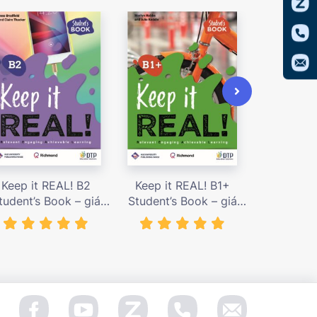
Keep it REAL! B2
Keep it REAL! B1+
Keep it
tudent’s Book – giá
Student’s Book – giá
Student’s
bán 239,000 vnđ
bán 239,000 vnđ
bán 239