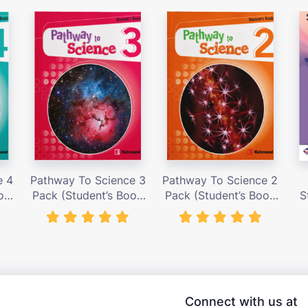
e 4
Pathway To Science 3
Pathway To Science 2
ok
Pack (Student’s Book
Pack (Student’s Book
S
) –
with Activity Cards) –
with Activity Cards) –
nđ
Giá bán 419,000 vnđ
Giá bán 419,000 vnđ
Connect with us at