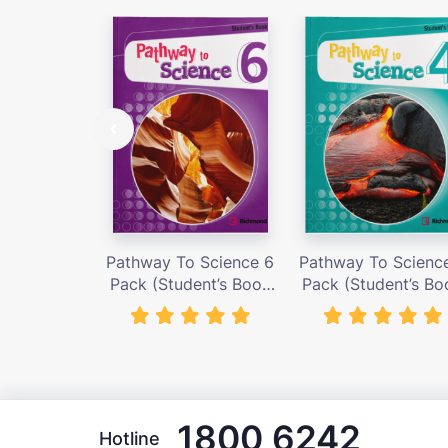
Pathway To Science 6
Pathway To Scienc
Pack (Student’s Book
Pack (Student’s Bo
with Activity Cards) –
with Activity Cards
Giá bán 419,000 vnđ
Giá bán 419,000 v
1800 6242
Hotline