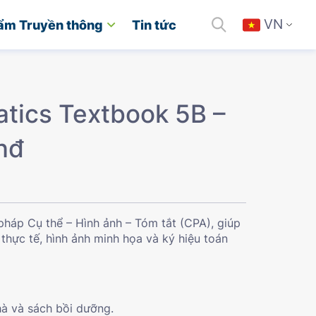
VN
ẩm Truyền thông
Tin tức
tics Textbook 5B –
nđ
háp Cụ thể – Hình ảnh – Tóm tắt (CPA), giúp
 thực tế, hình ảnh minh họa và ký hiệu toán
hà và sách bồi dưỡng.