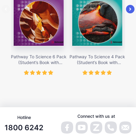
Pathway To Science 6 Pack
Pathway To Science 4 Pack
Pat
(Student’s Book with
(Student’s Book with
Activity Cards) – Giá bán
Activity Cards) – Giá bán
Ac
419,000 vnđ
419,000 vnđ
Connect with us at
Hotline
1800 6242