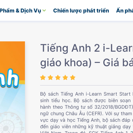
Phẩm & Dịch Vụ
Chiến lược phát triển
Ấn ph
Tiếng Anh 2 i-Lear
giáo khoa) – Giá b
Bộ sách Tiếng Anh i-Learn Smart Star
sinh tiểu học. Bộ sách được biên soạn
hành theo Thông tư số 32/2018/BGDĐT) 
ngữ chung Châu Âu (CEFR). Với sự tham 
vực dạy và học Tiếng Anh, bộ sách đáp 
đến giáo viên những kỹ thuật giảng dạy t
Việt Nam. Trong đó, SGK Tiếng Anh 1, 2