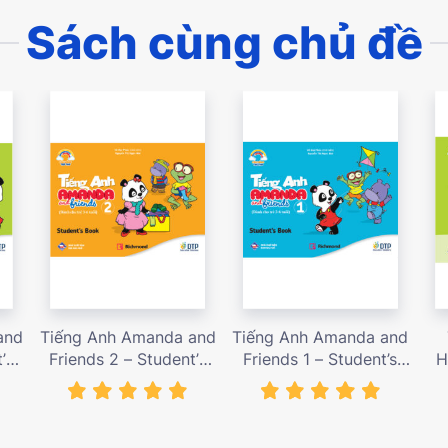
Sách cùng chủ đề
and
Tiếng Anh Amanda and
Tiếng Anh Amanda and
’s
Friends 2 – Student’s
Friends 1 – Student’s
H
000
book – Giá bán 78,000
book – Giá bán 78,000
Bo
vnđ
vnđ