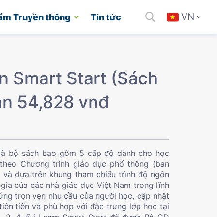
VN
ẩm Truyền thông
Tin tức
n Smart Start (Sách
án 54,828 vnđ
t là bộ sách bao gồm 5 cấp độ dành cho học
 theo Chương trình giáo dục phổ thông (ban
và dựa trên khung tham chiếu trình độ ngôn
gia của các nhà giáo dục Việt Nam trong lĩnh
ứng trọn vẹn nhu cầu của người học, cập nhật
iên tiến và phù hợp với đặc trưng lớp học tại
, 3, 4, 5 i-Learn Smart Start đã được Bộ GD