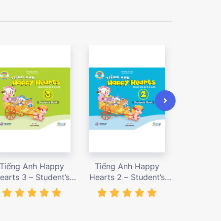
Tiếng Anh Happy
Tiếng Anh Happy
Tiếng A
earts 3 – Student’s
Hearts 2 – Student’s
Hearts 1 
ok – Giá bán 72,000
Book – Giá bán 72,000
Book – Giá
vnđ
vnđ
v