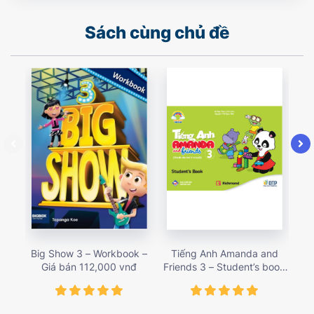
Sách cùng chủ đề
Big Show 3 – Workbook –
Tiếng Anh Amanda and
T
Giá bán 112,000 vnđ
Friends 3 – Student’s book
Fri
– Giá bán 78,000 vnđ