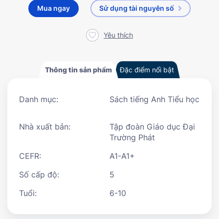
Mua ngay
Sử dụng tài nguyên số
Yêu thích
Thông tin sản phẩm
Đặc điểm nổi bật
Danh mục:
Sách tiếng Anh Tiểu học
Nhà xuất bản:
Tập đoàn Giáo dục Đại
Trường Phát
CEFR:
A1-A1+
Số cấp độ:
5
Tuổi:
6-10