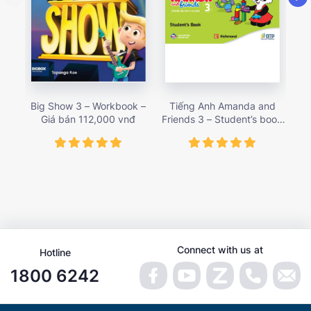
Big Show 3 – Workbook –
Tiếng Anh Amanda and
T
Giá bán 112,000 vnđ
Friends 3 – Student’s book
Fri
– Giá bán 78,000 vnđ
Connect with us at
Hotline
1800 6242