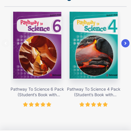
Pathway To Science 6 Pack
Pathway To Science 4 Pack
Pat
(Student’s Book with
(Student’s Book with
Activity Cards) – Giá bán
Activity Cards) – Giá bán
Ac
419,000 vnđ
419,000 vnđ