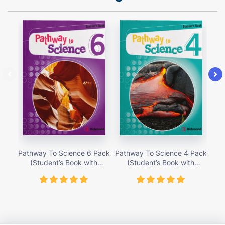
Pathway To Science 6 Pack
Pathway To Science 4 Pack
Pat
(Student’s Book with
(Student’s Book with
Activity Cards) – Giá bán
Activity Cards) – Giá bán
Ac
419,000 vnđ
419,000 vnđ