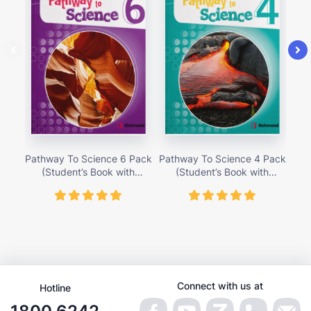
Pathway To Science 6 Pack
Pathway To Science 4 Pack
Pat
(Student’s Book with
(Student’s Book with
Activity Cards) – Giá bán
Activity Cards) – Giá bán
Ac
419,000 vnđ
419,000 vnđ
Connect with us at
Hotline