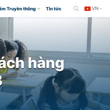
VN
ẩm Truyền thông
Tin tức
ách hàng
B