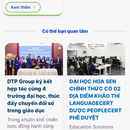
Giáo dục & Đào tạo phê
Xem thêm
duyệt.
Có thể bạn quan tâm
DTP Group ký kết
ĐẠI HỌC HOA SEN
hợp tác cùng 4
CHÍNH THỨC CÓ 02
trường đại học, thúc
ĐỊA ĐIỂM KHẢO THÍ
đẩy chuyển đổi số
LANGUAGECERT
trong giáo dục
ĐƯỢC PEOPLECERT
PHÊ DUYỆT
Trong khuôn khổ chiến
lược đồng hành cùng
Education Solutions