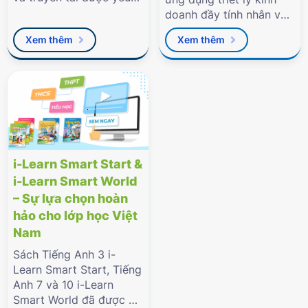
tố văn hóa bản địa cho
doanh đầy tính nhân văn
học sinh."
của Tập đoàn với báo
Xem thêm
Xem thêm
Tuổi Trẻ vừa qua.
i-Learn Smart Start &
i-Learn Smart World
– Sự lựa chọn hoàn
hảo cho lớp học Việt
Nam
Sách Tiếng Anh 3 i-
Learn Smart Start, Tiếng
Anh 7 và 10 i-Learn
Smart World đã được Bộ