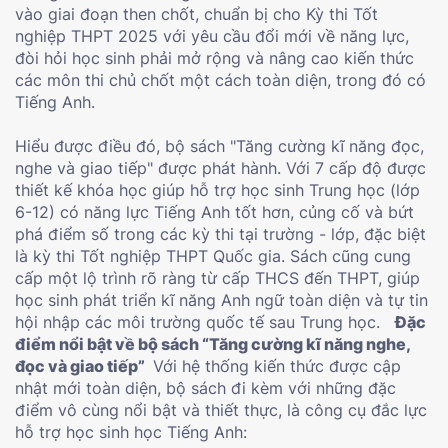
vào giai đoạn then chốt, chuẩn bị cho Kỳ thi Tốt
nghiệp THPT 2025 với yêu cầu đổi mới về năng lực,
đòi hỏi học sinh phải mở rộng và nâng cao kiến thức
các môn thi chủ chốt một cách toàn diện, trong đó có
Tiếng Anh.
Hiểu được điều đó, bộ sách "Tăng cường kĩ năng đọc,
nghe và giao tiếp" được phát hành. Với 7 cấp độ được
thiết kế khóa học giúp hỗ trợ học sinh Trung học (lớp
6-12) có năng lực Tiếng Anh tốt hơn, củng cố và bứt
phá điểm số trong các kỳ thi tại trường - lớp, đặc biệt
là kỳ thi Tốt nghiệp THPT Quốc gia. Sách cũng cung
cấp một lộ trình rõ ràng từ cấp THCS đến THPT, giúp
học sinh phát triển kĩ năng Anh ngữ toàn diện và tự tin
hội nhập các môi trường quốc tế sau Trung học.
Đặc
điểm nổi bật về bộ sách “Tăng cường kĩ năng nghe,
đọc và giao tiếp”
Với hệ thống kiến thức được cập
nhật mới toàn diện, bộ sách đi kèm với những đặc
điểm vô cùng nổi bật và thiết thực, là công cụ đắc lực
hỗ trợ học sinh học Tiếng Anh: