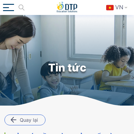
VN
Tin tức
Quay lại