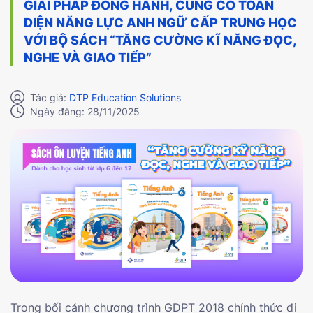
GIẢI PHÁP ĐỒNG HÀNH, CỦNG CỐ TOÀN
DIỆN NĂNG LỰC ANH NGỮ CẤP TRUNG HỌC
VỚI BỘ SÁCH “TĂNG CƯỜNG KĨ NĂNG ĐỌC,
NGHE VÀ GIAO TIẾP”
Tác giả:
DTP Education Solutions
Ngày đăng: 28/11/2025
Trong bối cảnh chương trình GDPT 2018 chính thức đi