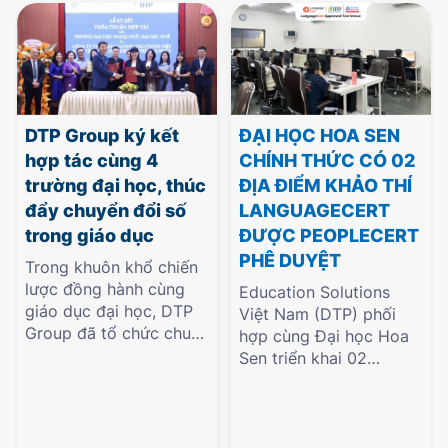
DTP Group ký kết
ĐẠI HỌC HOA SEN
hợp tác cùng 4
CHÍNH THỨC CÓ 02
trường đại học, thúc
ĐỊA ĐIỂM KHẢO THÍ
đẩy chuyển đổi số
LANGUAGECERT
trong giáo dục
ĐƯỢC PEOPLECERT
PHÊ DUYỆT
Trong khuôn khổ chiến
lược đồng hành cùng
Education Solutions
giáo dục đại học, DTP
Việt Nam (DTP) phối
Group đã tổ chức chuỗi
hợp cùng Đại học Hoa
hoạt động ký kết hợp
Sen triển khai 02
tác vào ngày
LanguageCert
23/4/2026 và 09–
Approved Test Venues,
10/7/2026 với 04
được PeopleCert
trường đại học gồm
Qualifications Ltd. phê