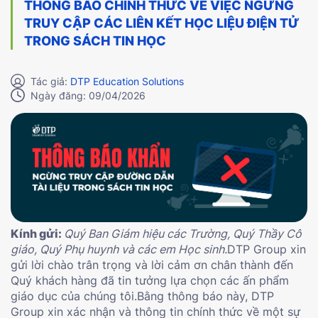
THÔNG BÁO CHÍNH THỨC VỀ VIỆC NGỪNG
TRUY CẬP CÁC LIÊN KẾT HỌC LIỆU ĐIỆN TỬ
TRONG SÁCH TIN HỌC
Tác giả:
DTP Education Solutions
Ngày đăng: 09/04/2026
Kính gửi:
Quý Ban Giám hiệu các Trường, Quý Thầy Cô
giáo, Quý Phụ huynh và các em Học sinh.
DTP Group xin
gửi lời chào trân trọng và lời cảm ơn chân thành đến
Quý khách hàng đã tin tưởng lựa chọn các ấn phẩm
giáo dục của chúng tôi.Bằng thông báo này, DTP
Group xin xác nhận và thông tin chính thức về một sự