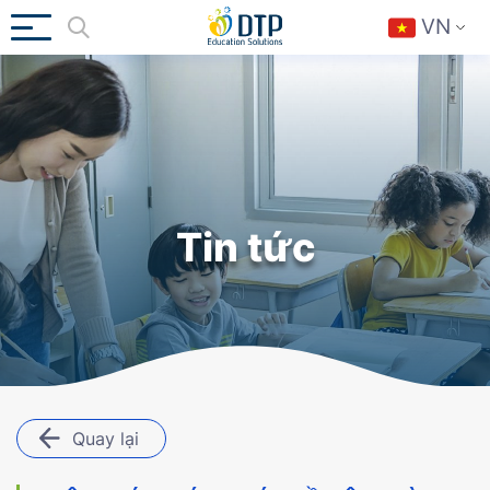
VN
Tin tức
Quay lại