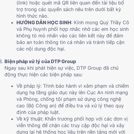
(link) hoặc quét mã QR liên quan đến tài liệu bổ
trợ trong các quyển sách nêu trên dưới bất kỳ
hình thức nào.
HƯỚNG DẪN HỌC SINH
: Kính mong Quý Thầy Cô
và Phụ huynh phối hợp nhắc nhở các em học sinh
không tò mò nhấn vào các liên kết này để đảm
bảo an toàn thông tin cá nhân và tránh tiếp cận
các nội dung độc hại.
Biện pháp xử lý của DTP Group
Ngay sau khi phát hiện sự việc, DTP Group đã chủ
động thực hiện các biện pháp sau:
Về pháp lý: Trình báo hành vi xâm phạm và chiếm
dụng hạ tầng giáo dục này lên Cục An ninh mạng
và Phòng, chống tội phạm sử dụng công nghệ
cao (Bộ Công an) để điều tra và xử lý theo quy
định của pháp luật.
Về kỹ thuật: Khẩn trương phối hợp với các đơn vị
viễn thông để chặn các truy cập độc hại và xây
dựng lại hệ thống học liệu trên nền tảng mới với