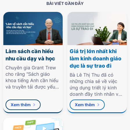
BÀI VIẾT GẦN ĐÂY
Làm sách cần hiểu
Giá trị lớn nhất khi
nhu cầu dạy và học
làm kinh doanh giáo
dục là sự trao đi
Chuyên gia Grant Trew
cho rằng "Sách giáo
Bà Lê Thị Thu đã có
khoa tiếng Anh cần hiểu
những chia sẻ về việc
và truyền tải được yếu
ứng dụng triết lý kinh
tố văn hóa bản địa cho
doanh đầy tính nhân văn
học sinh."
của Tập đoàn với báo
Xem thêm
Xem thêm
Tuổi Trẻ vừa qua.