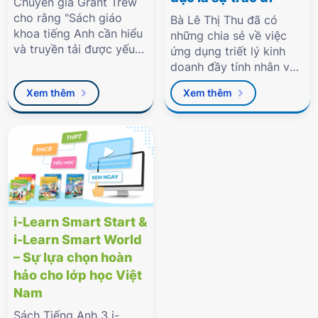
Chuyên gia Grant Trew
cho rằng "Sách giáo
Bà Lê Thị Thu đã có
khoa tiếng Anh cần hiểu
những chia sẻ về việc
và truyền tải được yếu
ứng dụng triết lý kinh
tố văn hóa bản địa cho
doanh đầy tính nhân văn
học sinh."
của Tập đoàn với báo
Xem thêm
Xem thêm
Tuổi Trẻ vừa qua.
i-Learn Smart Start &
i-Learn Smart World
– Sự lựa chọn hoàn
hảo cho lớp học Việt
Nam
Sách Tiếng Anh 3 i-