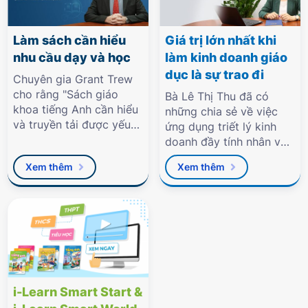
Làm sách cần hiểu
Giá trị lớn nhất khi
nhu cầu dạy và học
làm kinh doanh giáo
dục là sự trao đi
Chuyên gia Grant Trew
cho rằng "Sách giáo
Bà Lê Thị Thu đã có
khoa tiếng Anh cần hiểu
những chia sẻ về việc
và truyền tải được yếu
ứng dụng triết lý kinh
tố văn hóa bản địa cho
doanh đầy tính nhân văn
học sinh."
của Tập đoàn với báo
Xem thêm
Xem thêm
Tuổi Trẻ vừa qua.
i-Learn Smart Start &