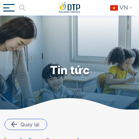
VN
Tin tức
Quay lại