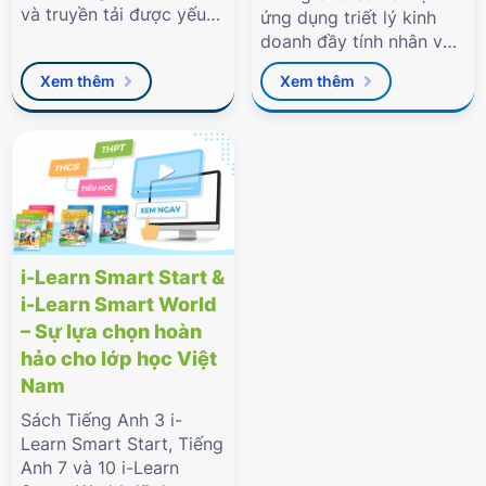
và truyền tải được yếu
ứng dụng triết lý kinh
tố văn hóa bản địa cho
doanh đầy tính nhân văn
học sinh."
của Tập đoàn với báo
Xem thêm
Xem thêm
Tuổi Trẻ vừa qua.
i-Learn Smart Start &
i-Learn Smart World
– Sự lựa chọn hoàn
hảo cho lớp học Việt
Nam
Sách Tiếng Anh 3 i-
Learn Smart Start, Tiếng
Anh 7 và 10 i-Learn