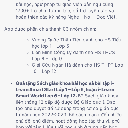
bài học, ngữ pháp từ giáo viên bản ngữ cùng
1700+ trò chơi tương tác, bổ trợ luyện tập và
hoàn thiện các kỹ năng Nghe – Nói – Đọc Viết.
App được phân chia thành 03 nhóm chính:
Vương Quốc Thần Tiên dành cho HS Tiểu
học lớp 1 – Lớp 5
Liên Minh Công Lý dành cho HS THCS
Lớp 6 – Lớp 9
Giải Cứu Ngân Hà dành cho HS THPT Lớp
10 – Lớp 12
Quà tặng Sách giáo khoa bài học và bài tập i-
Learn Smart Start Lớp 1 – Lớp 5, hoặc i-Learn
Smart World Lớp 6 – Lớp 12:
Bộ Sách giáo khoa
liên thông 12 cấp độ được Bộ Giáo dục & Đào
tạo phê duyệt để sử dụng trong cơ sở giáo dục
từ năm học 2022-2023. Bộ sách mang đến nhiều
chủ đề, chủ điểm, hoạt động học tập thú vị, phù
hợp với tâm lí lứa tuổi học sinh ở từng cấp học.