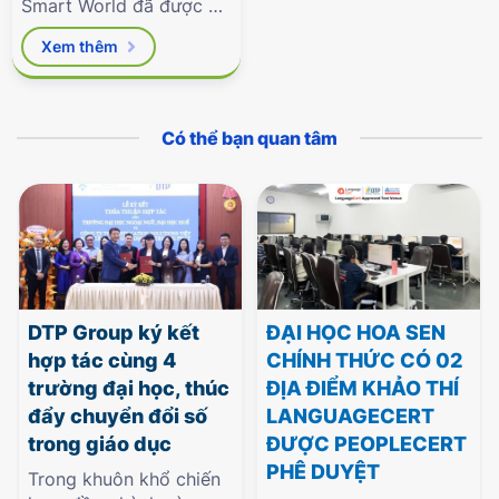
Smart World đã được Bộ
Giáo dục & Đào tạo phê
Xem thêm
duyệt.
Có thể bạn quan tâm
DTP Group ký kết
ĐẠI HỌC HOA SEN
hợp tác cùng 4
CHÍNH THỨC CÓ 02
trường đại học, thúc
ĐỊA ĐIỂM KHẢO THÍ
đẩy chuyển đổi số
LANGUAGECERT
trong giáo dục
ĐƯỢC PEOPLECERT
PHÊ DUYỆT
Trong khuôn khổ chiến