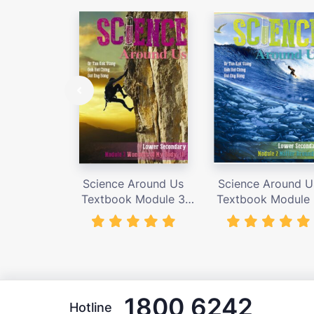
Science Around Us
Science Around U
Textbook Module 3
Textbook Module
(N.T.) – giá bán 155,000
(N.T.) – giá bán 155
vnđ
vnđ
1800 6242
Hotline