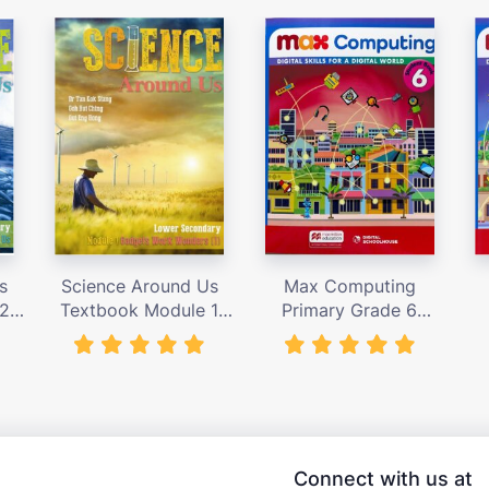
s
Science Around Us
Max Computing
 2
Textbook Module 1
Primary Grade 6
,000
(N.T.) – giá bán 155,000
Student’s Book – giá
S
vnđ
bán 367,000 vnđ
Connect with us at