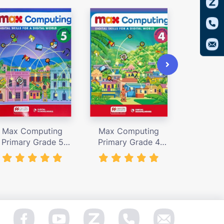
Max Computing
Max Computing
Max Co
Primary Grade 5
Primary Grade 4
Primary
tudent’s Book – giá
Student’s Book – giá
Workbook
bán 367,000 vnđ
bán 367,000 vnđ
244,0