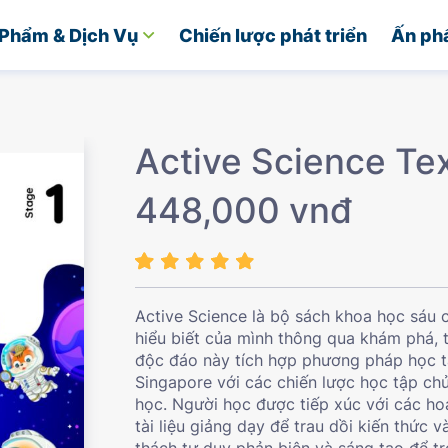
Phẩm & Dịch Vụ
Chiến lược phát triển
Ấn ph
Active Science Tex
448,000 vnđ
Active Science là bộ sách khoa học sáu 
hiểu biết của mình thông qua khám phá, t
độc đáo này tích hợp phương pháp học t
Singapore với các chiến lược học tập ch
học. Người học được tiếp xúc với các ho
tài liệu giảng dạy để trau dồi kiến ​​thứ
thách tư duy phản biện và sáng tạo để tr