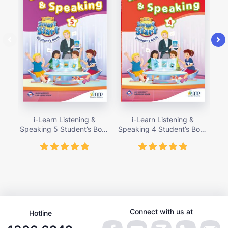
i-Learn Listening &
i-Learn Listening &
Speaking 5 Student’s Book
Speaking 4 Student’s Book
Spe
– giá bán 89,000 vnđ
– giá bán 89,000 vnđ
Connect with us at
Hotline