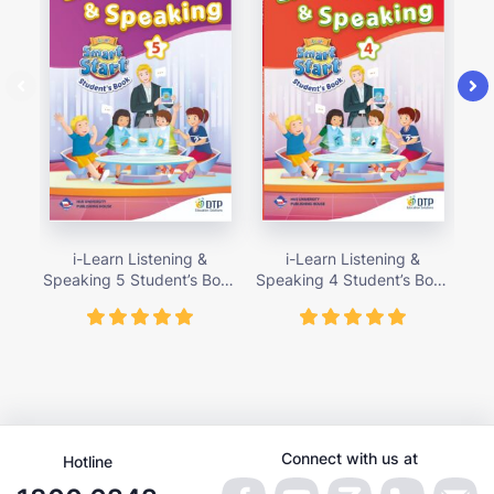
i-Learn Listening &
i-Learn Listening &
Speaking 5 Student’s Book
Speaking 4 Student’s Book
Spe
– giá bán 89,000 vnđ
– giá bán 89,000 vnđ
Connect with us at
Hotline