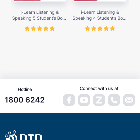
i-Learn Listening &
i-Learn Listening &
Speaking 5 Student’s Book
Speaking 4 Student’s Book
Spe
– giá bán 89,000 vnđ
– giá bán 89,000 vnđ
Connect with us at
Hotline
1800 6242