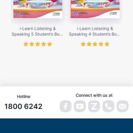
i-Learn Listening &
i-Learn Listening &
Speaking 5 Student’s Book
Speaking 4 Student’s Book
Spe
– giá bán 89,000 vnđ
– giá bán 89,000 vnđ
Connect with us at
Hotline
1800 6242