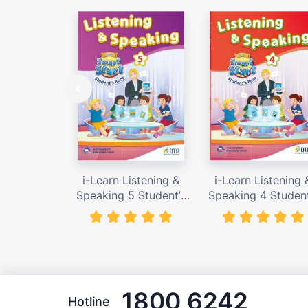
i-Learn Listening &
i-Learn Listening 
Speaking 5 Student’s
Speaking 4 Student
Book – giá bán 89,000
Book – giá bán 89,
vnđ
vnđ
1800 6242
Hotline