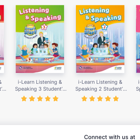
&
i-Learn Listening &
i-Learn Listening &
’s
Speaking 3 Student’s
Speaking 2 Student’s
S
000
Book – giá bán 89,000
Book – giá bán 89,000
Bo
vnđ
vnđ
Connect with us at