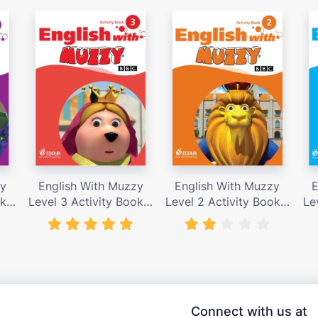
zy
English With Muzzy
English With Muzzy
E
k –
Level 3 Activity Book –
Level 2 Activity Book –
Le
nđ
Giá bán 135,000 vnđ
Giá bán 135,000 vnđ
G
Connect with us at