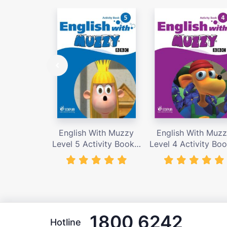
English With Muzzy
English With Muz
Level 5 Activity Book –
Level 4 Activity Boo
Giá bán 135,000 vnđ
Giá bán 135,000 v
1800 6242
Hotline