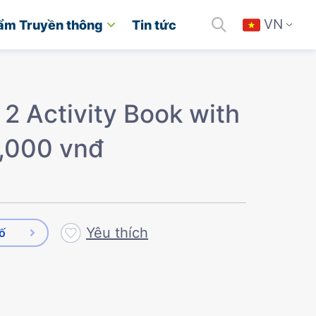
VN
ẩm Truyền thông
Tin tức
 2 Activity Book with
2,000 vnđ
Yêu thích
số