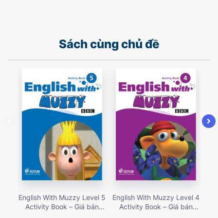
Sách cùng chủ đề
English With Muzzy Level 5
English With Muzzy Level 4
Eng
Activity Book – Giá bán
Activity Book – Giá bán
A
135,000 vnđ
135,000 vnđ