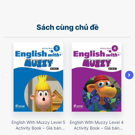
Sách cùng chủ đề
English With Muzzy Level 5
English With Muzzy Level 4
Eng
Activity Book – Giá bán
Activity Book – Giá bán
A
135,000 vnđ
135,000 vnđ