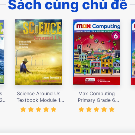
Sách cùng chủ đề
s
Science Around Us
Max Computing
 2
Textbook Module 1
Primary Grade 6
,000
(N.T.) – giá bán 155,000
Student’s Book – giá
S
vnđ
bán 367,000 vnđ