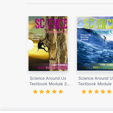
Science Around Us
Science Around U
Textbook Module 3
Textbook Module
(N.T.) – giá bán 155,000
(N.T.) – giá bán 155
vnđ
vnđ