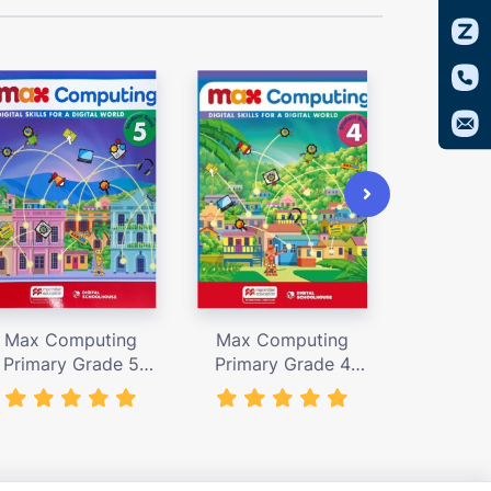
Max Computing
Max Computing
Max Co
Primary Grade 5
Primary Grade 4
Primary
tudent’s Book – giá
Student’s Book – giá
Workbook
bán 367,000 vnđ
bán 367,000 vnđ
244,0