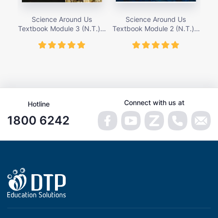
Science Around Us
Science Around Us
Textbook Module 3 (N.T.) –
Textbook Module 2 (N.T.) –
Tex
giá bán 155,000 vnđ
giá bán 155,000 vnđ
Connect with us at
Hotline
1800 6242